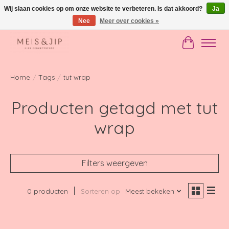
Wij slaan cookies op om onze website te verbeteren. Is dat akkoord?
Ja
Nee
Meer over cookies »
Gratis verzending in NL vanaf €150
Winkelwag
Home
/
Tags
/
tut wrap
Producten getagd met tut
wrap
Filters weergeven
0 producten
Sorteren op
Meest bekeken