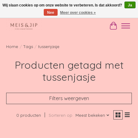
Wij slaan cookies op om onze website te verbeteren. Is dat akkoord?
Ja
Nee
Meer over cookies »
Gratis verzending in NL vanaf €150
Winkelwag
Home
/
Tags
/
tussenjasje
Producten getagd met
tussenjasje
Filters weergeven
0 producten
Sorteren op
Meest bekeken