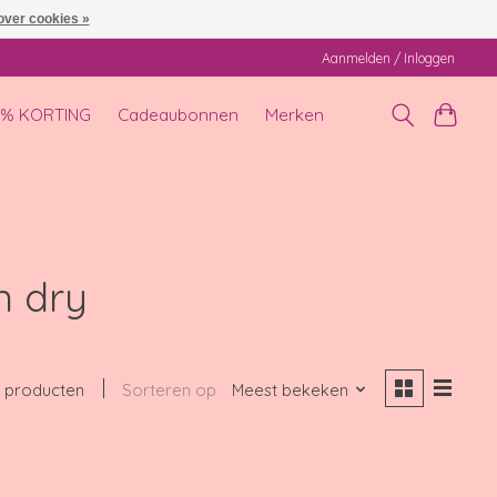
over cookies »
Aanmelden / Inloggen
0% KORTING
Cadeaubonnen
Merken
n dry
 producten
Sorteren op
Meest bekeken