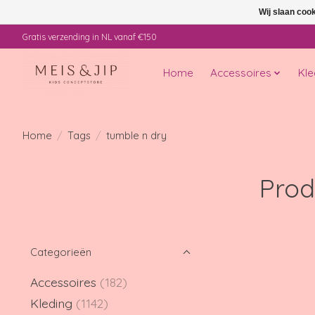
Wij slaan coo
Gratis verzending in NL vanaf €150
Home
Accessoires
Kle
Home
/
Tags
/
tumble n dry
Prod
Categorieën
Accessoires
(182)
Kleding
(1142)