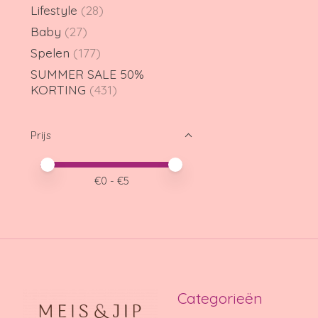
Lifestyle
(28)
Baby
(27)
Spelen
(177)
SUMMER SALE 50%
KORTING
(431)
Prijs
Minimale prijswaarde
Price maximum value
€
0
- €
5
Categorieën