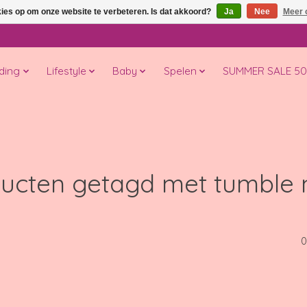
kies op om onze website te verbeteren. Is dat akkoord?
Ja
Nee
Meer 
ding
Lifestyle
Baby
Spelen
SUMMER SALE 5
ucten getagd met tumble 
0