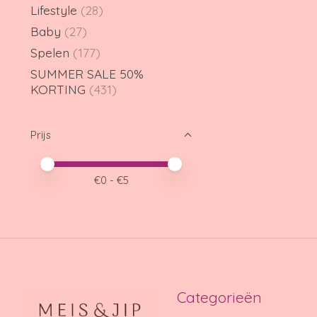
Lifestyle
(28)
Baby
(27)
Spelen
(177)
SUMMER SALE 50%
KORTING
(431)
Prijs
Minimale prijswaarde
Price maximum value
€
0
- €
5
Categorieën