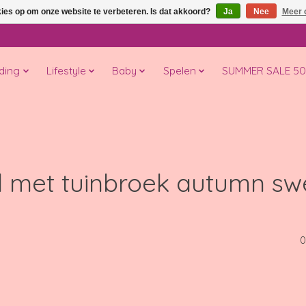
kies op om onze website te verbeteren. Is dat akkoord?
Ja
Nee
Meer 
ding
Lifestyle
Baby
Spelen
SUMMER SALE 5
 met tuinbroek autumn sw
0