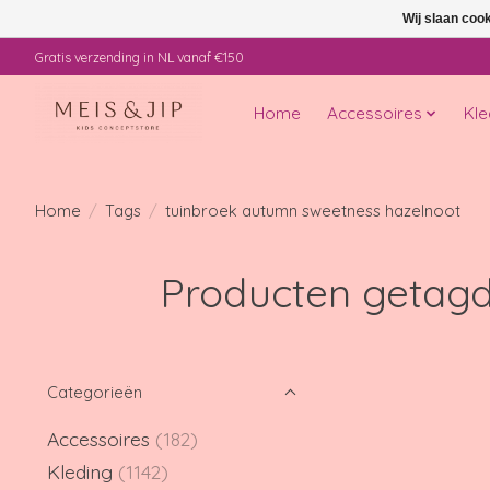
Wij slaan coo
Gratis verzending in NL vanaf €150
Home
Accessoires
Kle
Home
/
Tags
/
tuinbroek autumn sweetness hazelnoot
Producten getagd
Categorieën
Accessoires
(182)
Kleding
(1142)