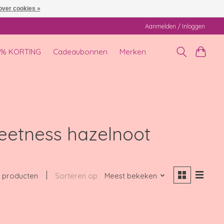
over cookies »
Aanmelden / Inloggen
0% KORTING
Cadeaubonnen
Merken
eetness hazelnoot
 producten
Sorteren op
Meest bekeken