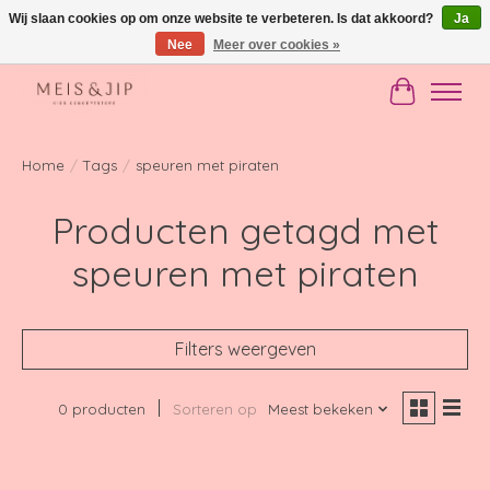
Wij slaan cookies op om onze website te verbeteren. Is dat akkoord?
Ja
Nee
Meer over cookies »
Gratis verzending in NL vanaf €150
Winkelwag
Home
/
Tags
/
speuren met piraten
Producten getagd met
speuren met piraten
Filters weergeven
0 producten
Sorteren op
Meest bekeken