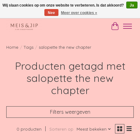
Wij slaan cookies op om onze website te verbeteren. Is dat akkoord?
Ja
Nee
Meer over cookies »
Gratis verzending in NL vanaf €150
Winkelwag
Home
/
Tags
/
salopette the new chapter
Producten getagd met
salopette the new
chapter
Filters weergeven
0 producten
Sorteren op
Meest bekeken