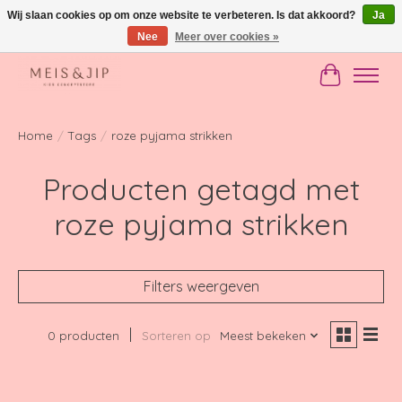
Wij slaan cookies op om onze website te verbeteren. Is dat akkoord?
Ja
Nee
Meer over cookies »
Gratis verzending in NL vanaf €150
Winkelwag
Home
/
Tags
/
roze pyjama strikken
Producten getagd met
roze pyjama strikken
Filters weergeven
0 producten
Sorteren op
Meest bekeken