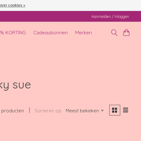
over cookies »
Aanmelden / Inloggen
0% KORTING
Cadeaubonnen
Merken
ky sue
 producten
Sorteren op
Meest bekeken