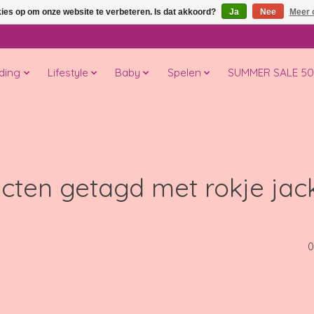
kies op om onze website te verbeteren. Is dat akkoord?
Ja
Nee
Meer 
ding
Lifestyle
Baby
Spelen
SUMMER SALE 5
cten getagd met rokje jac
0