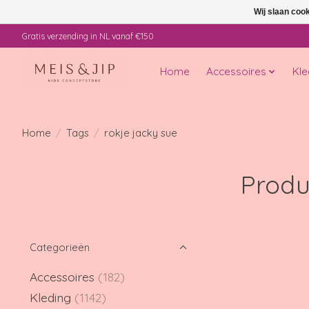
Wij slaan coo
Gratis verzending in NL vanaf €150
Home
Accessoires
Kle
Home
/
Tags
/
rokje jacky sue
Produ
Categorieën
Accessoires
(182)
Kleding
(1142)