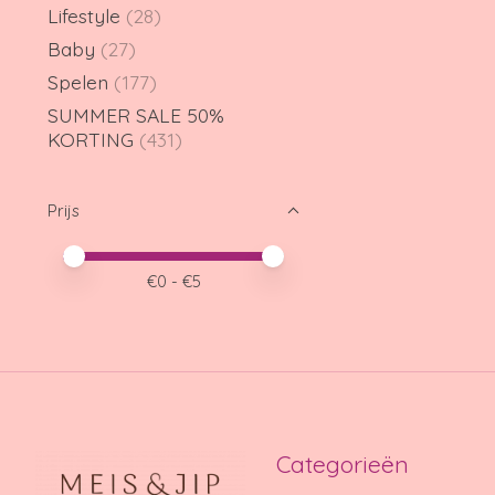
Lifestyle
(28)
Baby
(27)
Spelen
(177)
SUMMER SALE 50%
KORTING
(431)
Prijs
Minimale prijswaarde
Price maximum value
€
0
- €
5
Categorieën