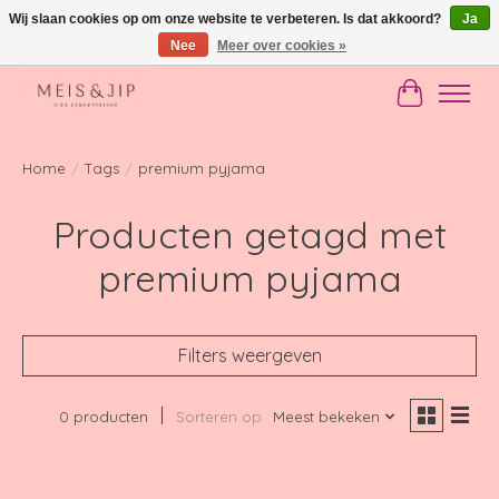
Wij slaan cookies op om onze website te verbeteren. Is dat akkoord?
Ja
Nee
Meer over cookies »
Gratis verzending in NL vanaf €150
Winkelwag
Home
/
Tags
/
premium pyjama
Producten getagd met
premium pyjama
Filters weergeven
0 producten
Sorteren op
Meest bekeken