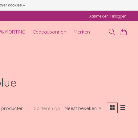
over cookies »
Aanmelden / Inloggen
0% KORTING
Cadeaubonnen
Merken
lue
 producten
Sorteren op
Meest bekeken