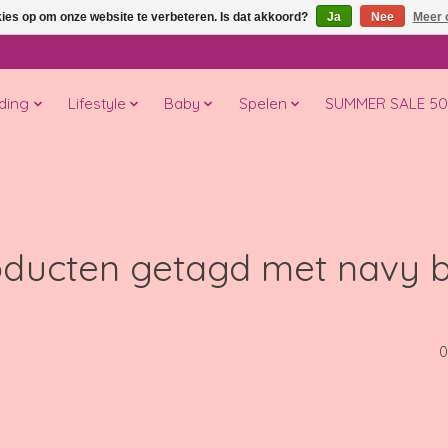
kies op om onze website te verbeteren. Is dat akkoord?
Ja
Nee
Meer 
ding
Lifestyle
Baby
Spelen
SUMMER SALE 5
oducten getagd met navy b
0