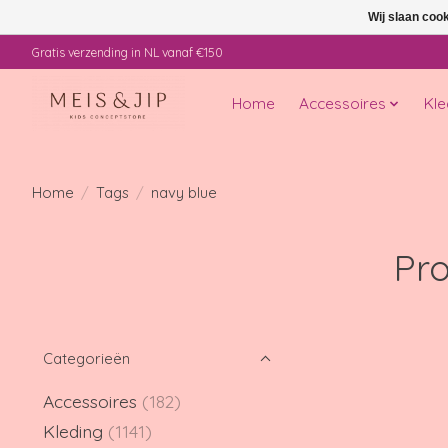
Wij slaan coo
Gratis verzending in NL vanaf €150
Home
Accessoires
Kle
Home
/
Tags
/
navy blue
Pr
Categorieën
Accessoires
(182)
Kleding
(1141)