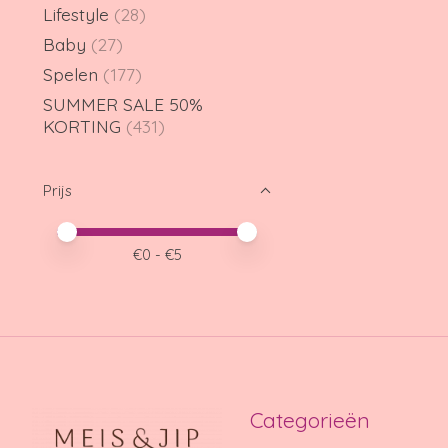
Lifestyle
(28)
Baby
(27)
Spelen
(177)
SUMMER SALE 50%
KORTING
(431)
Prijs
Minimale prijswaarde
Price maximum value
€
0
- €
5
Categorieën