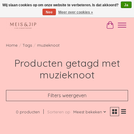
Wij slaan cookies op om onze website te verbeteren. Is dat akkoord?
Ja
Nee
Meer over cookies »
Gratis verzending in NL vanaf €150
Winkelwag
Home
/
Tags
/
muzieknoot
Producten getagd met
muzieknoot
Filters weergeven
0 producten
Sorteren op
Meest bekeken