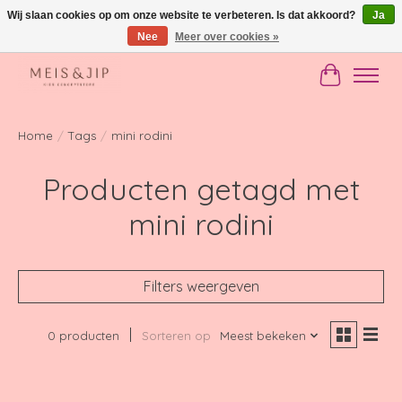
Wij slaan cookies op om onze website te verbeteren. Is dat akkoord?
Ja
Nee
Meer over cookies »
Gratis verzending in NL vanaf €150
Winkelwag
Home
/
Tags
/
mini rodini
Producten getagd met
mini rodini
Filters weergeven
0 producten
Sorteren op
Meest bekeken