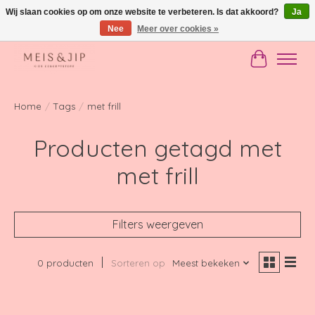
Wij slaan cookies op om onze website te verbeteren. Is dat akkoord?
Ja
Nee
Meer over cookies »
Gratis verzending in NL vanaf €150
Winkelwag
Home
/
Tags
/
met frill
Producten getagd met
met frill
Filters weergeven
0 producten
Sorteren op
Meest bekeken