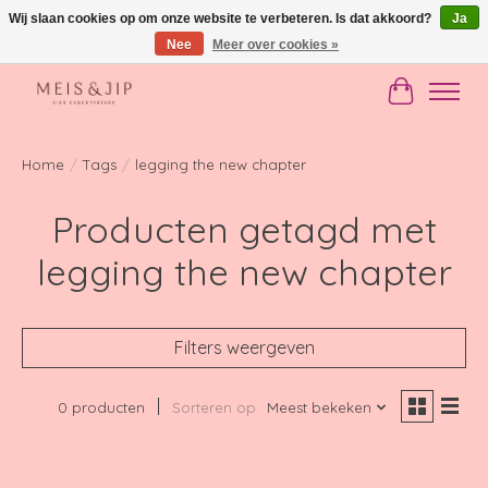
Wij slaan cookies op om onze website te verbeteren. Is dat akkoord?
Ja
Nee
Meer over cookies »
Gratis verzending in NL vanaf €150
Winkelwag
Home
/
Tags
/
legging the new chapter
Producten getagd met
legging the new chapter
Filters weergeven
0 producten
Sorteren op
Meest bekeken