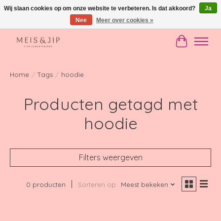
Wij slaan cookies op om onze website te verbeteren. Is dat akkoord?
Ja
Nee
Meer over cookies »
Gratis verzending in NL vanaf €150
Winkelwag
Home
/
Tags
/
hoodie
Producten getagd met
hoodie
Filters weergeven
0 producten
Sorteren op
Meest bekeken