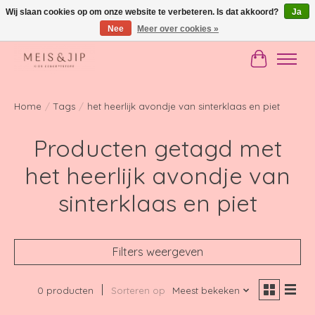
Wij slaan cookies op om onze website te verbeteren. Is dat akkoord?
Ja
Nee
Meer over cookies »
Gratis verzending in NL vanaf €150
Winkelwag
Home
/
Tags
/
het heerlijk avondje van sinterklaas en piet
Producten getagd met
het heerlijk avondje van
sinterklaas en piet
Filters weergeven
0 producten
Sorteren op
Meest bekeken