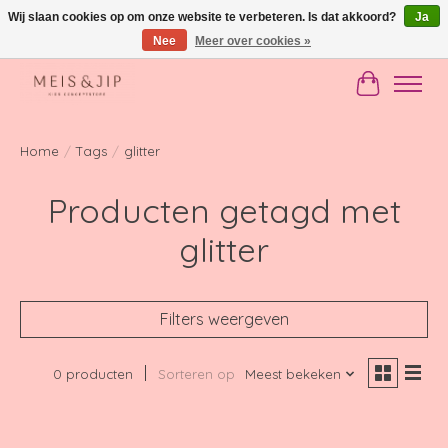
Wij slaan cookies op om onze website te verbeteren. Is dat akkoord?
Ja
Nee
Meer over cookies »
Gratis verzending in NL vanaf €150
Winkelwag
Home
/
Tags
/
glitter
Producten getagd met
glitter
Filters weergeven
0 producten
Sorteren op
Meest bekeken