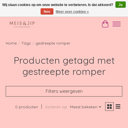
Wij slaan cookies op om onze website te verbeteren. Is dat akkoord?
Ja
Nee
Meer over cookies »
Gratis verzending in NL vanaf €150
Winkelwag
Home
/
Tags
/
gestreepte romper
Producten getagd met
gestreepte romper
Filters weergeven
0 producten
Sorteren op
Meest bekeken