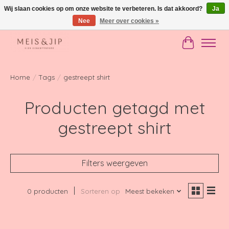
Wij slaan cookies op om onze website te verbeteren. Is dat akkoord?
Ja
Nee
Meer over cookies »
Gratis verzending in NL vanaf €150
Winkelwag
Home
/
Tags
/
gestreept shirt
Producten getagd met
gestreept shirt
Filters weergeven
0 producten
Sorteren op
Meest bekeken