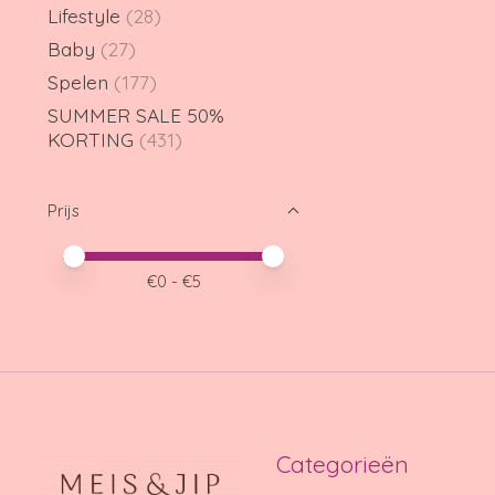
Lifestyle
(28)
Baby
(27)
Spelen
(177)
SUMMER SALE 50%
KORTING
(431)
Prijs
Minimale prijswaarde
Price maximum value
€
0
- €
5
Categorieën