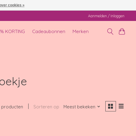
over cookies »
Aanmelden / Inloggen
0% KORTING
Cadeaubonnen
Merken
oekje
 producten
Sorteren op
Meest bekeken