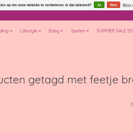
kies op om onze website te verbeteren. Is dat akkoord?
Ja
Nee
Meer 
ding
Lifestyle
Baby
Spelen
SUMMER SALE 5
ucten getagd met feetje br
0