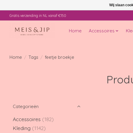
Wij slaan coo
Gratis verzending in NL vanaf €150
Home
Accessoires
Kle
Home
/
Tags
/
feetje broekje
Prod
Categorieën
Accessoires
(182)
Kleding
(1142)