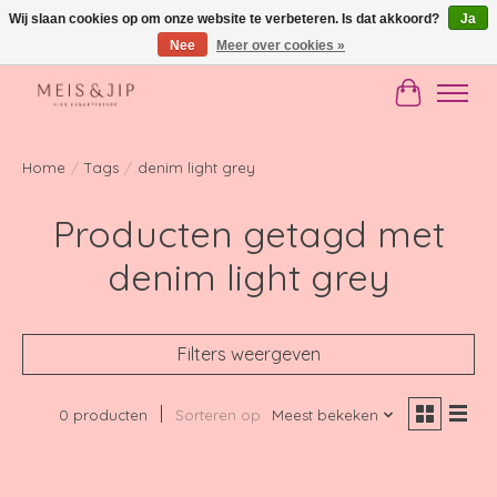
Wij slaan cookies op om onze website te verbeteren. Is dat akkoord?
Ja
Nee
Meer over cookies »
Gratis verzending in NL vanaf €150
Winkelwag
Home
/
Tags
/
denim light grey
Producten getagd met
denim light grey
Filters weergeven
0 producten
Sorteren op
Meest bekeken