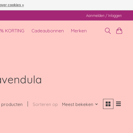
over cookies »
Aanmelden / Inloggen
0% KORTING
Cadeaubonnen
Merken
avendula
 producten
Sorteren op
Meest bekeken