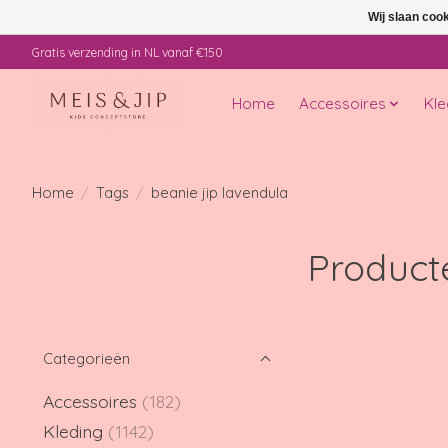
Wij slaan coo
Gratis verzending in NL vanaf €150
Home
Accessoires
Kle
Home
/
Tags
/
beanie jip lavendula
Product
Categorieën
Accessoires
(182)
Kleding
(1142)