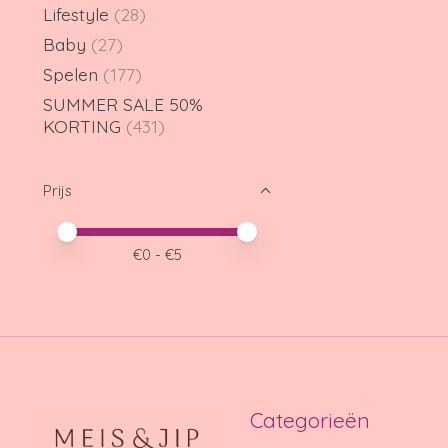
Lifestyle
(28)
Baby
(27)
Spelen
(177)
SUMMER SALE 50%
KORTING
(431)
Prijs
Minimale prijswaarde
Price maximum value
€
0
- €
5
Categorieën