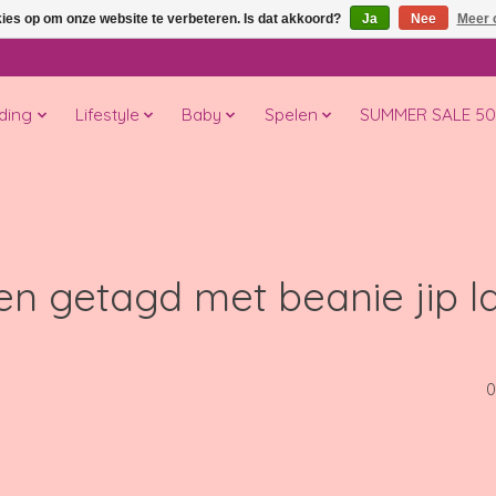
kies op om onze website te verbeteren. Is dat akkoord?
Ja
Nee
Meer 
ding
Lifestyle
Baby
Spelen
SUMMER SALE 5
en getagd met beanie jip l
0