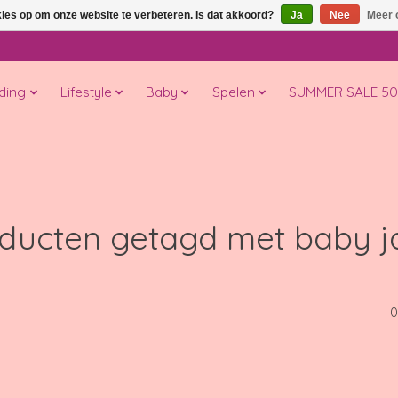
kies op om onze website te verbeteren. Is dat akkoord?
Ja
Nee
Meer 
ding
Lifestyle
Baby
Spelen
SUMMER SALE 5
ducten getagd met baby j
0