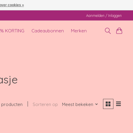
over cookies »
Aanmelden / Inloggen
0% KORTING
Cadeaubonnen
Merken
asje
 producten
Sorteren op
Meest bekeken