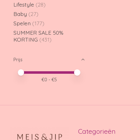
Lifestyle
(28)
Baby
(27)
Spelen
(177)
SUMMER SALE 50%
KORTING
(431)
Prijs
Minimale prijswaarde
Price maximum value
€
0
- €
5
Categorieën