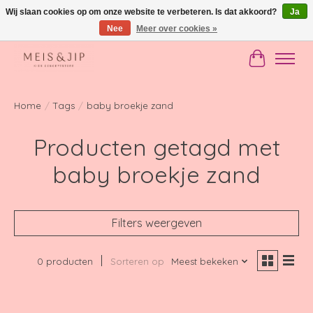
Wij slaan cookies op om onze website te verbeteren. Is dat akkoord?
Ja
Nee
Meer over cookies »
Gratis verzending in NL vanaf €150
Winkelwag
Home
/
Tags
/
baby broekje zand
Producten getagd met
baby broekje zand
Filters weergeven
0 producten
Sorteren op
Meest bekeken