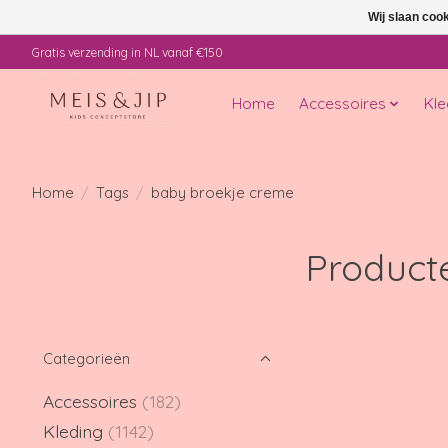
Wij slaan coo
Gratis verzending in NL vanaf €150
Home
Accessoires
Kle
Home
/
Tags
/
baby broekje creme
Product
Categorieën
Accessoires
(182)
Kleding
(1142)