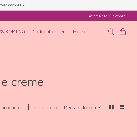
over cookies »
Aanmelden / Inloggen
0% KORTING
Cadeaubonnen
Merken
je creme
 producten
Sorteren op
Meest bekeken