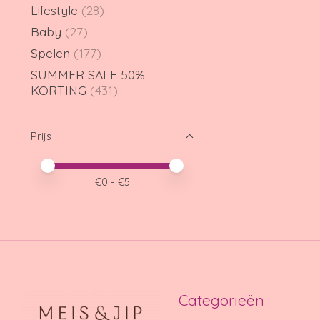
Lifestyle
(28)
Baby
(27)
Spelen
(177)
SUMMER SALE 50%
KORTING
(431)
Prijs
Minimale prijswaarde
Price maximum value
€
0
- €
5
Categorieën