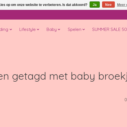
kies op om onze website te verbeteren. Is dat akkoord?
Ja
Nee
Meer 
ding
Lifestyle
Baby
Spelen
SUMMER SALE 5
en getagd met baby broek
0