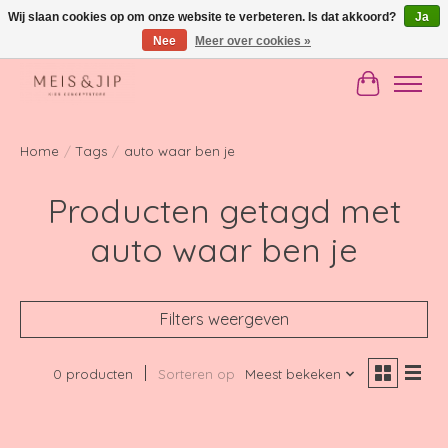
Wij slaan cookies op om onze website te verbeteren. Is dat akkoord?
Ja
Nee
Meer over cookies »
Gratis verzending in NL vanaf €150
Winkelwag
Home
/
Tags
/
auto waar ben je
Producten getagd met
auto waar ben je
Filters weergeven
0 producten
Sorteren op
Meest bekeken