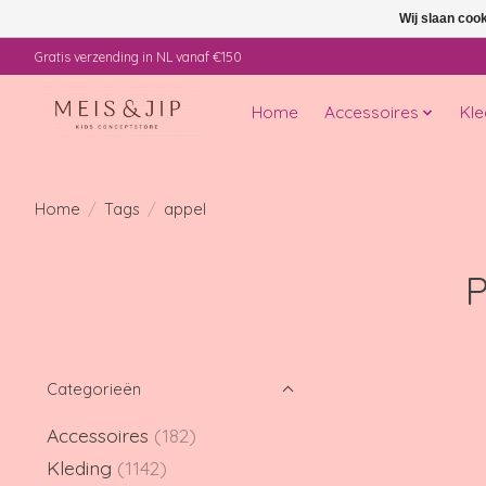
Wij slaan coo
Gratis verzending in NL vanaf €150
Home
Accessoires
Kle
Home
/
Tags
/
appel
P
Categorieën
Accessoires
(182)
Kleding
(1142)