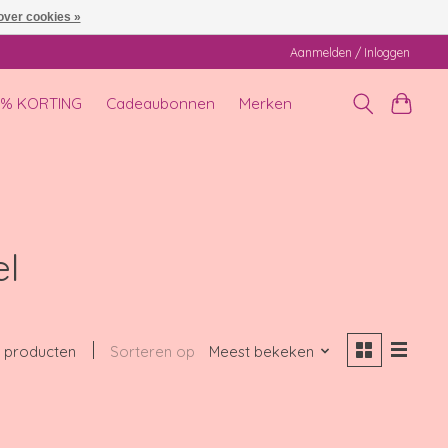
over cookies »
Aanmelden / Inloggen
0% KORTING
Cadeaubonnen
Merken
el
 producten
Sorteren op
Meest bekeken