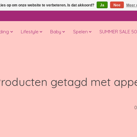
kies op om onze website te verbeteren. Is dat akkoord?
Ja
Nee
Meer 
ding
Lifestyle
Baby
Spelen
SUMMER SALE 5
roducten getagd met app
0