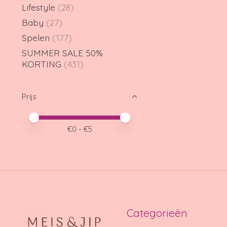
Lifestyle
(28)
Baby
(27)
Spelen
(177)
SUMMER SALE 50%
KORTING
(431)
Prijs
Minimale prijswaarde
Price maximum value
€
0
- €
5
Categorieën