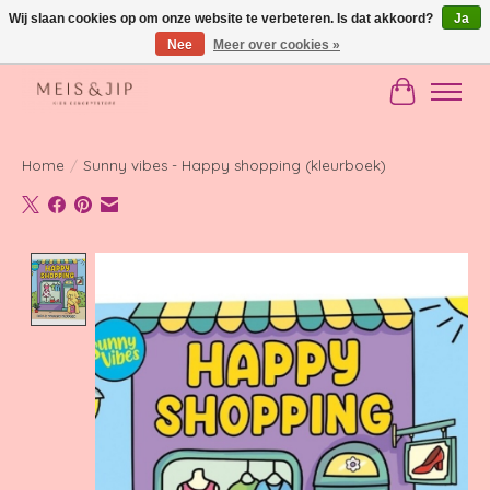
Wij slaan cookies op om onze website te verbeteren. Is dat akkoord?
Ja
Nee
Meer over cookies »
Gratis verzending in NL vanaf €150
Winkelwag
Home
/
Sunny vibes - Happy shopping (kleurboek)
Product image slideshow Items