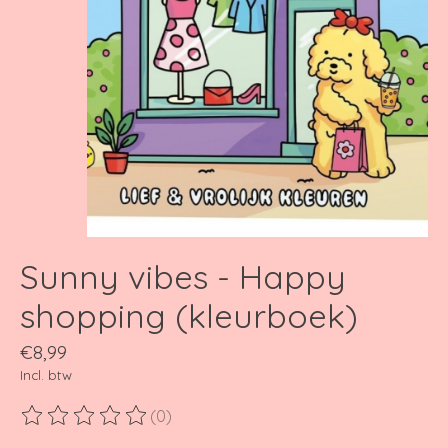
Sunny vibes - Happy
shopping (kleurboek)
€8,99
Incl. btw
(0)
De beoordeling van dit product is
0
van de 5