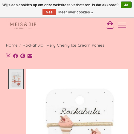
Wij slaan cookies op om onze website te verbeteren. Is dat akkoord?
Ja
Nee
Meer over cookies »
Gratis verzending in NL vanaf €150
Winkelwag
Home
/
Rockahula | Very Cherry Ice Cream Ponies
Product image slideshow Items