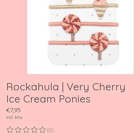
Rockahula | Very Cherry
Ice Cream Ponies
€7,95
Incl. btw
(0)
De beoordeling van dit product is
0
van de 5