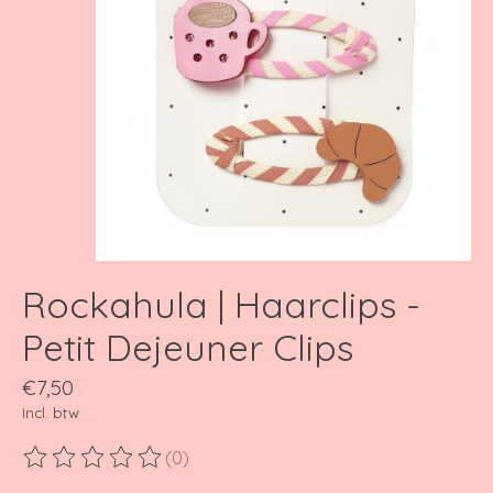
Rockahula | Haarclips -
Petit Dejeuner Clips
€7,50
Incl. btw
(0)
De beoordeling van dit product is
0
van de 5