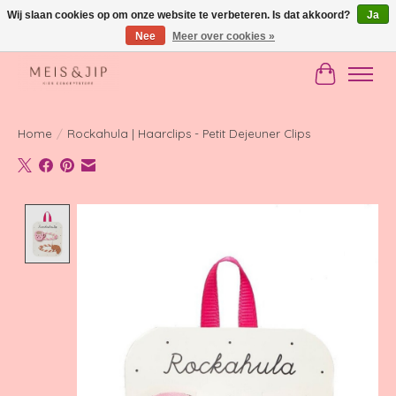
Wij slaan cookies op om onze website te verbeteren. Is dat akkoord?
Ja
Nee
Meer over cookies »
Gratis verzending in NL vanaf €150
Winkelwag
Home
/
Rockahula | Haarclips - Petit Dejeuner Clips
Product image slideshow Items