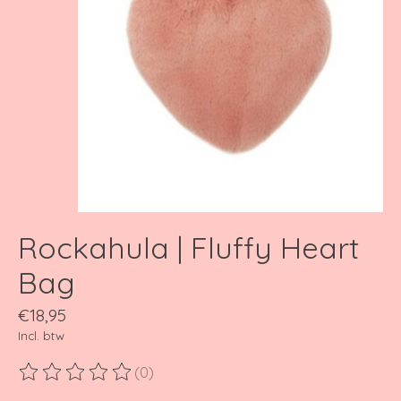
Rockahula | Fluffy Heart
Bag
€18,95
Incl. btw
(0)
De beoordeling van dit product is
0
van de 5