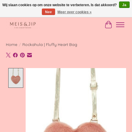
Wij slaan cookies op om onze website te verbeteren. Is dat akkoord?
Ja
Nee
Meer over cookies »
Gratis verzending in NL vanaf €150
Winkelwag
Home
/
Rockahula | Fluffy Heart Bag
Product image slideshow Items