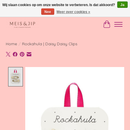
Wij slaan cookies op om onze website te verbeteren. Is dat akkoord?
Ja
Nee
Meer over cookies »
Gratis verzending in NL vanaf €150
Winkelwag
Home
/
Rockahula | Daisy Daisy Clips
Product image slideshow Items