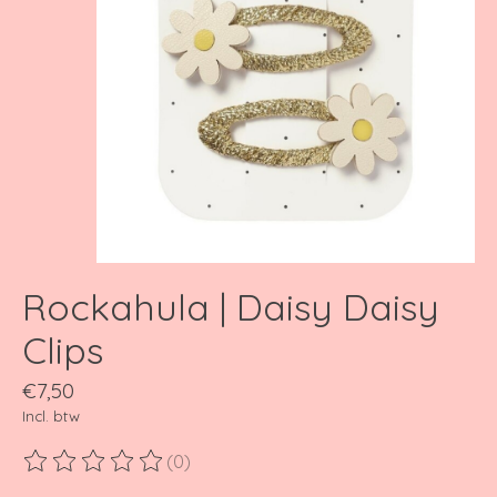
Rockahula | Daisy Daisy
Clips
€7,50
Incl. btw
(0)
De beoordeling van dit product is
0
van de 5