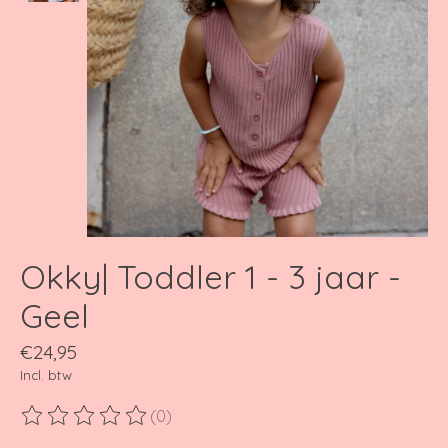
Okky| Toddler 1 - 3 jaar -
Geel
€24,95
Incl. btw
(0)
De beoordeling van dit product is
0
van de 5