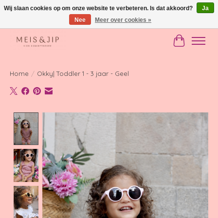
Wij slaan cookies op om onze website te verbeteren. Is dat akkoord?
Ja
Nee
Meer over cookies »
Gratis verzending in NL vanaf €150
Winkelwag
Home
/
Okky| Toddler 1 - 3 jaar - Geel
Product image slideshow Items