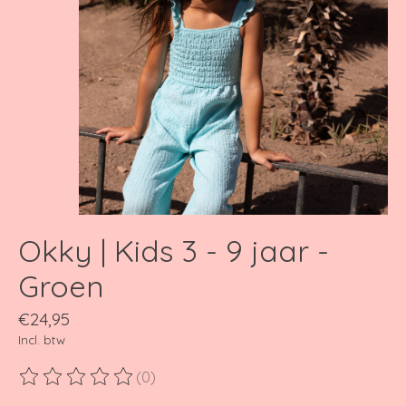
Okky | Kids 3 - 9 jaar -
Groen
€24,95
Incl. btw
(0)
De beoordeling van dit product is
0
van de 5