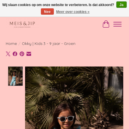
Wij slaan cookies op om onze website te verbeteren. Is dat akkoord?
Ja
Nee
Meer over cookies »
Gratis verzending in NL vanaf €150
Winkelwag
Home
/
Okky | Kids 3 - 9 jaar - Groen
Product image slideshow Items