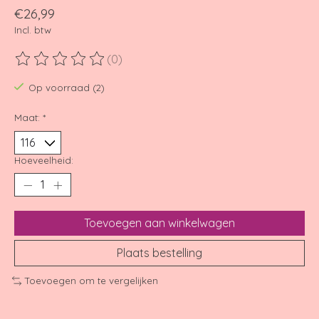
€26,99
Incl. btw
(0)
De beoordeling van dit product is
0
van de 5
Op voorraad (2)
Maat:
*
Hoeveelheid:
Toevoegen aan winkelwagen
Plaats bestelling
Toevoegen om te vergelijken