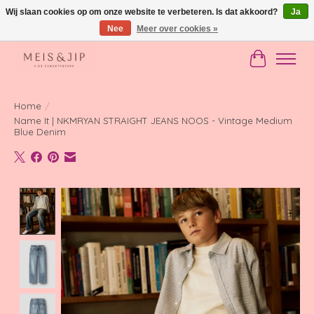
Wij slaan cookies op om onze website te verbeteren. Is dat akkoord?
Ja
Nee
Meer over cookies »
Gratis verzending in NL vanaf €150
Winkelwag
Home
/
Name It | NKMRYAN STRAIGHT JEANS NOOS - Vintage Medium
Blue Denim
Product image slideshow Items