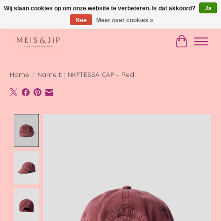
Wij slaan cookies op om onze website te verbeteren. Is dat akkoord?
Ja
Nee
Meer over cookies »
Gratis verzending in NL vanaf €150
Winkelwag
Home
/
Name It | NKFTESSA CAP – Red
Product image slideshow Items