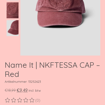
Name It | NKFTESSA CAP –
Red
Artikelnummer: 13252623
€9,49
€18,99
Incl. btw
(0)
De beoordeling van dit product is
0
van de 5