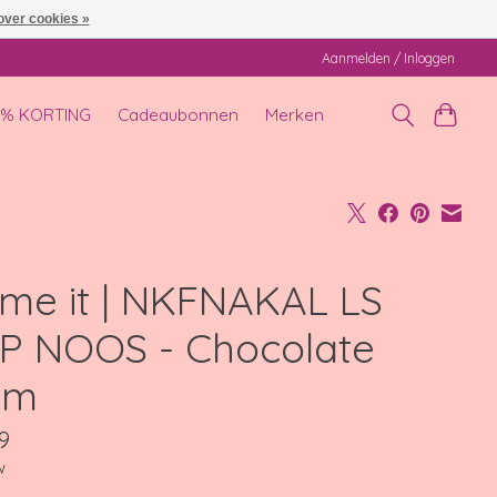
over cookies »
Aanmelden / Inloggen
0% KORTING
Cadeaubonnen
Merken
me it | NKFNAKAL LS
P NOOS - Chocolate
um
9
w