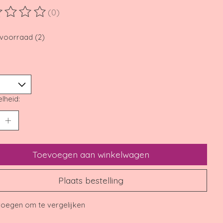
(0)
ordeling van dit product is
0
van de 5
voorraad (2)
lheid:
Toevoegen aan winkelwagen
Plaats bestelling
oegen om te vergelijken