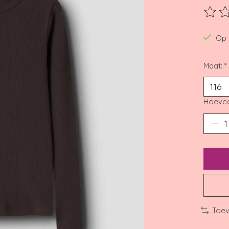
De beo
Op 
Maat:
*
Hoevee
Toev