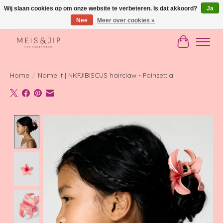
Wij slaan cookies op om onze website te verbeteren. Is dat akkoord?
Ja
Nee
Meer over cookies »
Gratis verzending in NL vanaf €150
Winkelwag
Home
/
Name It | NKFJIBISCUS hairclaw - Poinsettia
Product image slideshow Items