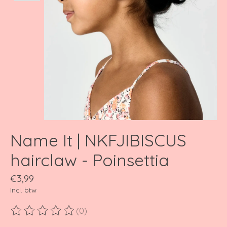
Name It | NKFJIBISCUS
hairclaw - Poinsettia
€3,99
Incl. btw
(0)
De beoordeling van dit product is
0
van de 5