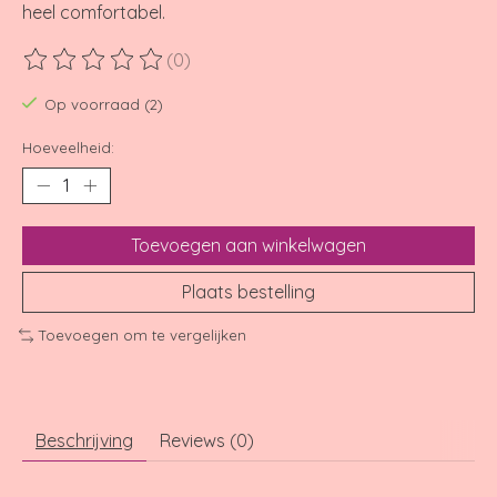
heel comfortabel.
(0)
De beoordeling van dit product is
0
van de 5
Op voorraad (2)
Hoeveelheid:
Toevoegen aan winkelwagen
Plaats bestelling
Toevoegen om te vergelijken
Beschrijving
Reviews (0)