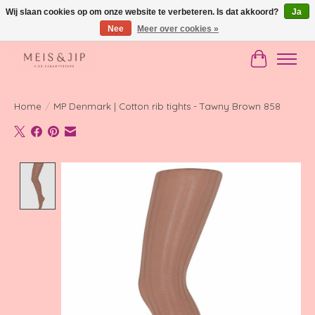
Wij slaan cookies op om onze website te verbeteren. Is dat akkoord?
Ja
Nee
Meer over cookies »
Gratis verzending in NL vanaf €150
Winkelwag
Home
/
MP Denmark | Cotton rib tights - Tawny Brown 858
Product image slideshow Items