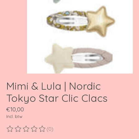
Mimi & Lula | Nordic
Tokyo Star Clic Clacs
€10,00
Incl. btw
(0)
De beoordeling van dit product is
0
van de 5