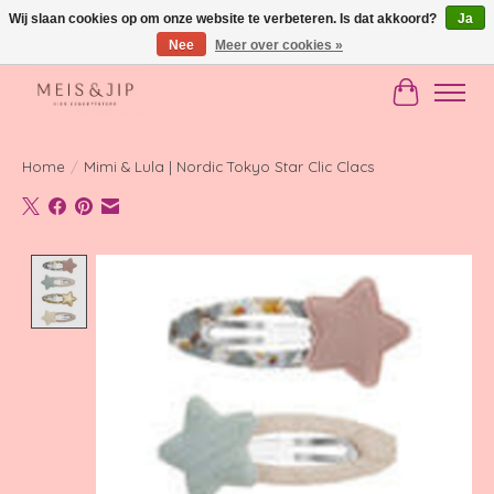
Wij slaan cookies op om onze website te verbeteren. Is dat akkoord?
Ja
Nee
Meer over cookies »
Gratis verzending in NL vanaf €150
Winkelwag
Home
/
Mimi & Lula | Nordic Tokyo Star Clic Clacs
Product image slideshow Items