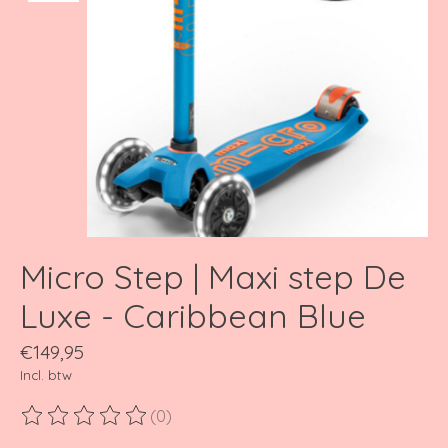
Micro Step | Maxi step De
Luxe - Caribbean Blue
€149,95
Incl. btw
(0)
De beoordeling van dit product is
0
van de 5