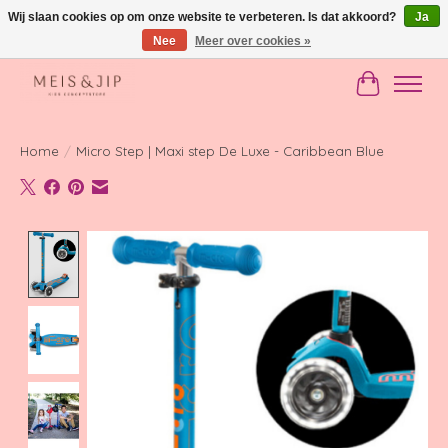
Wij slaan cookies op om onze website te verbeteren. Is dat akkoord?
Ja
Nee
Meer over cookies »
Gratis verzending in NL vanaf €150
Winkelwag
Home
/
Micro Step | Maxi step De Luxe - Caribbean Blue
Product image slideshow Items