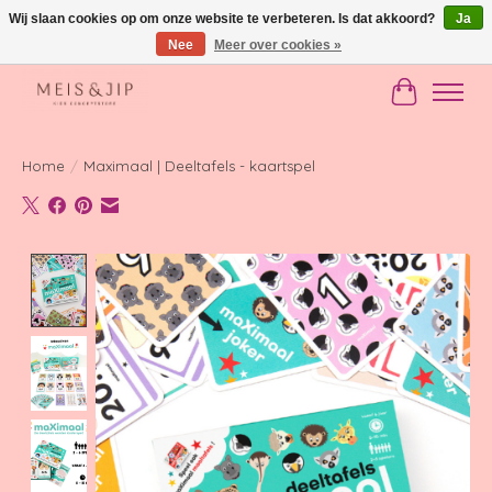
Wij slaan cookies op om onze website te verbeteren. Is dat akkoord?
Ja
Nee
Meer over cookies »
Gratis verzending in NL vanaf €150
Winkelwag
Home
/
Maximaal | Deeltafels - kaartspel
Product image slideshow Items