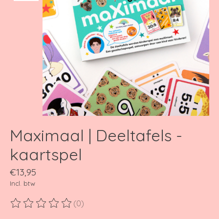
Maximaal | Deeltafels -
kaartspel
€13,95
Incl. btw
(0)
De beoordeling van dit product is
0
van de 5