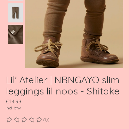
Lil' Atelier | NBNGAYO slim
leggings lil noos - Shitake
€14,99
Incl. btw
(0)
De beoordeling van dit product is
0
van de 5