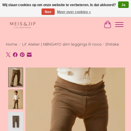
Wij slaan cookies op om onze website te verbeteren. Is dat akkoord?
Ja
Nee
Meer over cookies »
Gratis verzending in NL vanaf €150
Winkelwag
Home
/
Lil' Atelier | NBNGAYO slim leggings lil noos - Shitake
Product image slideshow Items