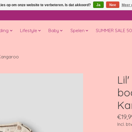
kies op om onze website te verbeteren. Is dat akkoord?
Ja
Nee
Meer 
ding
Lifestyle
Baby
Spelen
SUMMER SALE 5
/ Kangaroo
Lil
bod
Ka
€19,9
Incl. bt