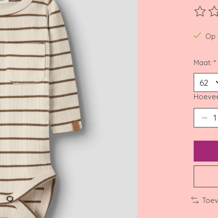
De beo
Op 
Maat:
*
Hoevee
Toev