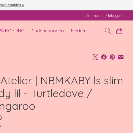
over cookies »
Aanmelden / Inloggen
0% KORTING
Cadeaubonnen
Merken
' Atelier | NBMKABY ls slim
y lil - Turtledove /
ngaroo
9
w