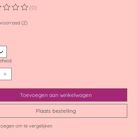
(0)
ordeling van dit product is
0
van de 5
voorraad (2)
lheid:
Toevoegen aan winkelwagen
Plaats bestelling
oegen om te vergelijken