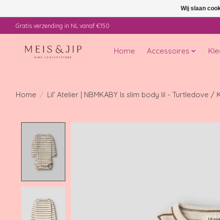
Wij slaan coo
Gratis verzending in NL vanaf €150
Home
Accessoires
Kle
Home
/
Lil' Atelier | NBMKABY ls slim body lil - Turtledove 
Product image slideshow Items