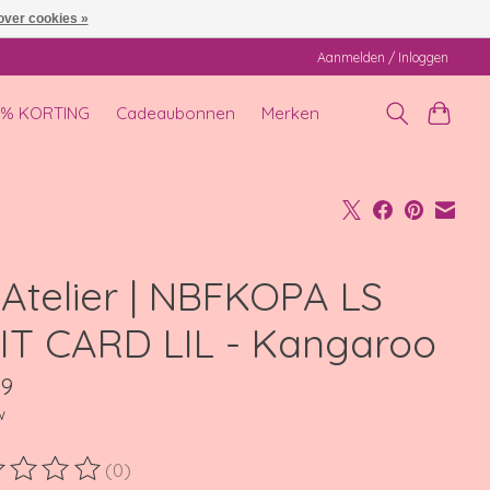
over cookies »
Aanmelden / Inloggen
0% KORTING
Cadeaubonnen
Merken
' Atelier | NBFKOPA LS
IT CARD LIL - Kangaroo
99
w
(0)
ordeling van dit product is
0
van de 5