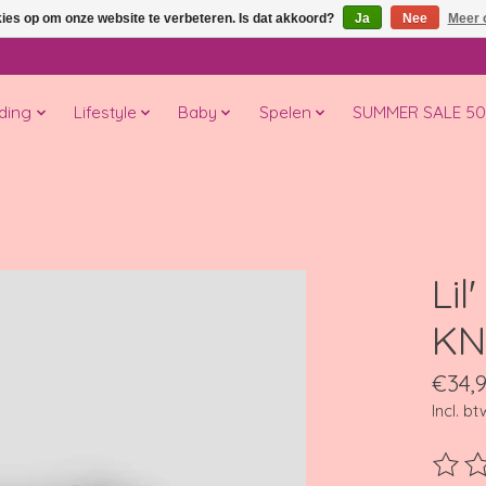
kies op om onze website te verbeteren. Is dat akkoord?
Ja
Nee
Meer 
ding
Lifestyle
Baby
Spelen
SUMMER SALE 5
Lil
KN
€34,
Incl. bt
De beo