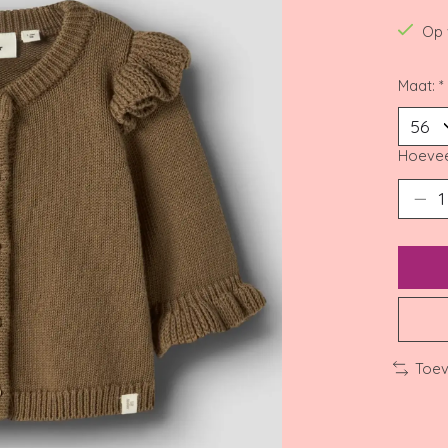
Op 
Maat:
*
Hoevee
Toev