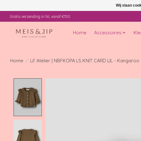
Wij slaan coo
Gratis verzending in NL vanaf €150
Home
Accessoires
Kle
Home
/
Lil' Atelier | NBFKOPA LS KNIT CARD LIL - Kangaroo
Product image slideshow Items