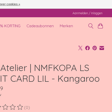
over cookies »
Aanmelden / Inloggen
0% KORTING
Cadeaubonnen
Merken
' Atelier | NMFKOPA LS
IT CARD LIL - Kangaroo
99
w
(0)
ordeling van dit product is
0
van de 5