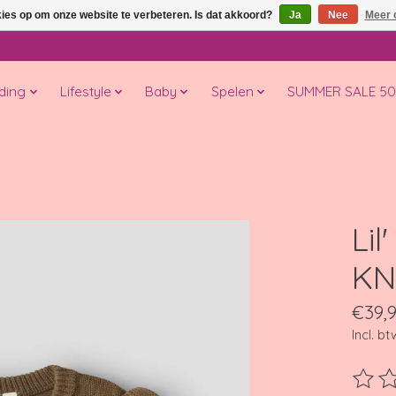
kies op om onze website te verbeteren. Is dat akkoord?
Ja
Nee
Meer 
ding
Lifestyle
Baby
Spelen
SUMMER SALE 5
Lil
KN
€39,
Incl. bt
De beo