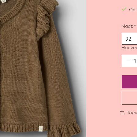
Op 
Maat:
*
Hoevee
Toev