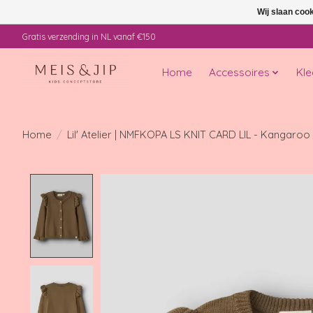
Wij slaan coo
Gratis verzending in NL vanaf €150
Home
Accessoires
Kle
Home
/
Lil' Atelier | NMFKOPA LS KNIT CARD LIL - Kangaroo
Product image slideshow Items