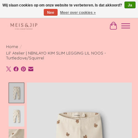
Wij slaan cookies op om onze website te verbeteren. Is dat akkoord?
Ja
Nee
Meer over cookies »
Gratis verzending in NL vanaf €150
Winkelwag
Home
/
Lil' Atelier | NBNLAYO KIM SLIM LEGGING LIL NOOS -
Turtledove/Squirrel
Product image slideshow Items