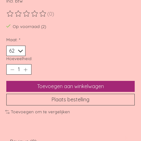
Incl. btw
(0)
De beoordeling van dit product is
0
van de 5
Op voorraad (2)
Maat:
*
Hoeveelheid:
Toevoegen aan winkelwagen
Plaats bestelling
Toevoegen om te vergelijken