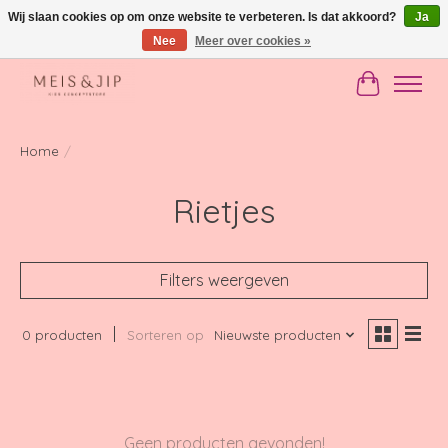
Wij slaan cookies op om onze website te verbeteren. Is dat akkoord?
Ja
Nee
Meer over cookies »
Gratis verzending in NL vanaf €150
Winkelwag
Home
/
Rietjes
Filters weergeven
0 producten
Sorteren op
Nieuwste producten
Geen producten gevonden!