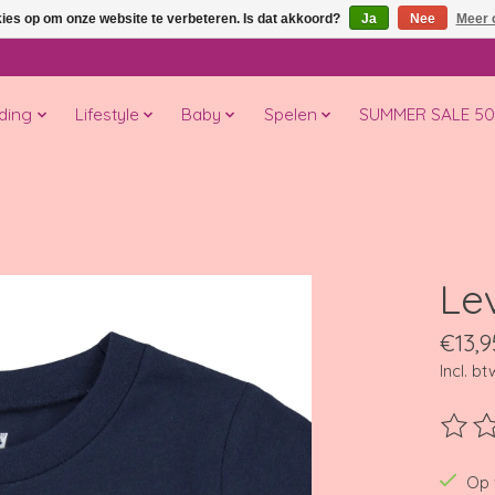
kies op om onze website te verbeteren. Is dat akkoord?
Ja
Nee
Meer 
ding
Lifestyle
Baby
Spelen
SUMMER SALE 5
Lev
€13,9
Incl. bt
De beo
Op 