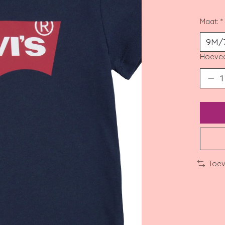
Maat:
*
Hoevee
Toev