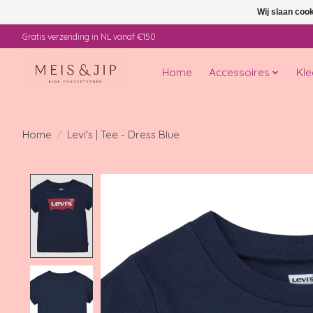
Wij slaan coo
Gratis verzending in NL vanaf €150
Home
Accessoires
Kle
Home
/
Levi's | Tee - Dress Blue
Product image slideshow Items