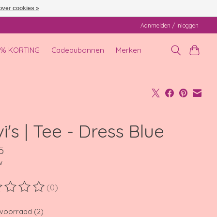
over cookies »
Aanmelden / Inloggen
0% KORTING
Cadeaubonnen
Merken
i's | Tee - Dress Blue
5
w
(0)
ordeling van dit product is
0
van de 5
voorraad (2)