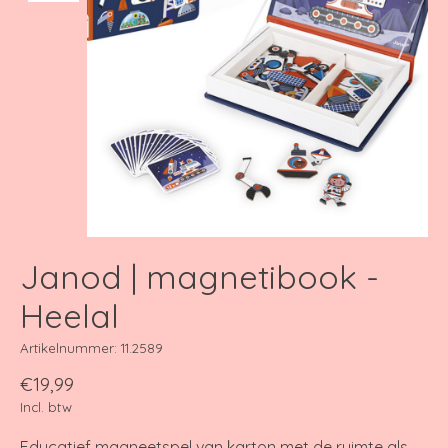
Janod | magnetibook -
Heelal
Artikelnummer: 11.2589
€19,99
Incl. btw
Educatief magneetspel van karton met de ruimte als