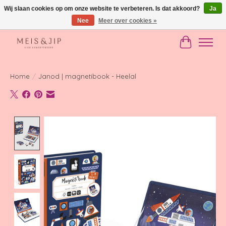
Wij slaan cookies op om onze website te verbeteren. Is dat akkoord?
Ja
Nee
Meer over cookies »
Gratis verzending in NL vanaf €150
Winkelwag
Home
/
Janod | magnetibook - Heelal
Product image slideshow Items